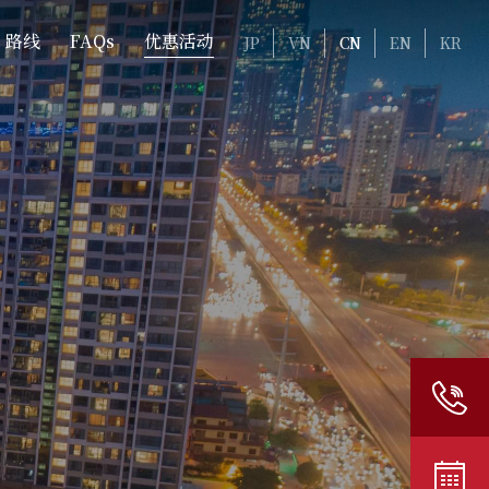
路线
FAQs
优惠活动
JP
VN
CN
EN
KR