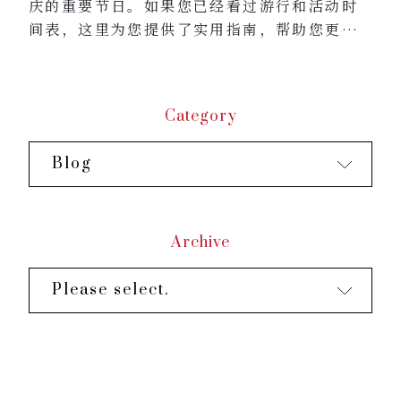
庆的重要节日。如果您已经看过游行和活动时
间表，这里为您提供了实用指南，帮助您更好
地体验这个节日。
1.节日氛围与文化意义
河内街道挂满越南国旗、横幅和彩灯。
Category
当地人穿着传统服饰奥黛与家人团聚。
即使不在游行区域，整个城市也洋溢着爱国情
Blog
怀与团结精神。
2. 交通与出行
从清晨起，巴亭区与还剑区部分道路被封闭。
公交路线可能会被调整，网约车等待时间可...
Archive
Please select.