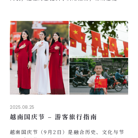
地体验这个节日。
1.节日氛围与文化意义
河内街道挂满越南国旗、横幅和彩灯。
当地人穿着传统服饰奥黛与家人团聚。
即使不在游行区域，整个城市也洋溢着爱国情
怀与团结精神。
2. 交通与出行
从清晨起，巴亭区与还剑区部分道路被封闭。
公交路线可能会被调整，网约车等待时间可...
2025.08.25
越南国庆节 – 游客旅行指南
越南国庆节（9月2日）是融合历史、文化与节