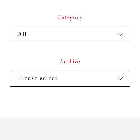
Summer Escape 2026을 선보입니다.
📅 본 프로모션은 2026년 5월 7일부터 7월 31
Category
일까지 이용하실 수 있으며, 주말 휴식, 👨‍👩‍👧
가족 여행, 💑 커플 스테이케이션, 💼 비즈니스
All
출장, 🌤️ 데이유스...
Archive
Please select.