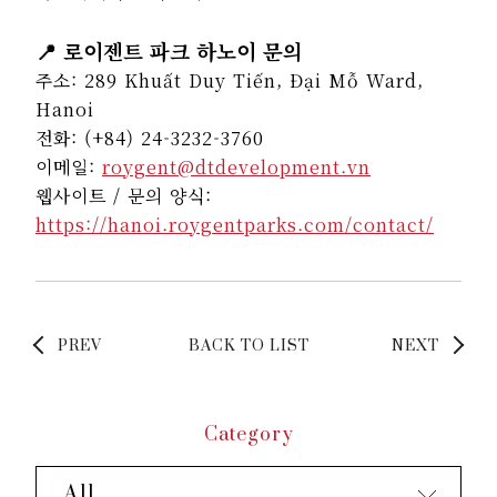
📍 로이젠트 파크 하노이 문의
주소: 289 Khuất Duy Tiến, Đại Mỗ Ward,
Hanoi
전화: (+84) 24-3232-3760
이메일:
roygent@dtdevelopment.vn
웹사이트 / 문의 양식:
https://hanoi.roygentparks.com/contact/
PREV
BACK TO LIST
NEXT
Category
All