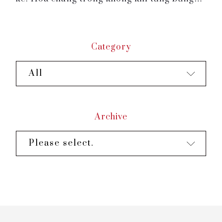
chào đón năm mới, Roygent Parks Hanoi
gửi tới Quý khách gói ưu đãi “Happy New
Year”, chúc Quý khách...
Category
All
Archive
Please select.