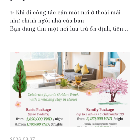
✨ Khi đi công tác cần một nơi ở thoải mái
như chính ngôi nhà của bạn
Bạn đang tìm một nơi lưu trú ổn định, tiện
nghi và hợp lý về chi phí cho chuyên gia
hoặc nhân sự công tác tại Hà Nội?
Tại Roygent Parks Hanoi, gói ...
2026.03.27