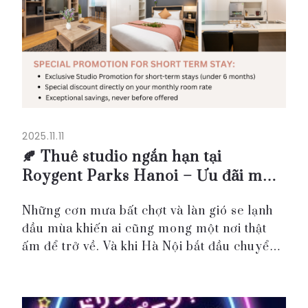
2025.11.11
🍂 Thuê studio ngắn hạn tại
Roygent Parks Hanoi – Ưu đãi mùa
thu đặc biệt
Những cơn mưa bất chợt và làn gió se lạnh
đầu mùa khiến ai cũng mong một nơi thật
ấm để trở về. Và khi Hà Nội bắt đầu chuyển
mình sang thu, Roygent Parks Hanoi chính
là điểm dừng hoàn hảo – nơi mỗi studio
apartment mang ...