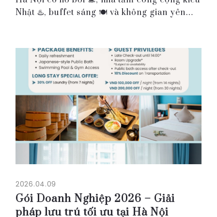
Hà Nội có hồ bơi 🏊, nhà tắm công cộng kiểu
Nhật ♨️, buffet sáng 🍽️ và không gian yên
tĩnh để nghỉ ngơi, chương trình Summer
Escape 2026 tại Roygent Parks Hanoi sẽ là
lựa chọn phù h...
2026.04.09
Gói Doanh Nghiệp 2026 – Giải
pháp lưu trú tối ưu tại Hà Nội