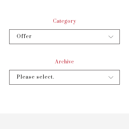
sinh sống tại Hà Nội. Từ việc mở tài khoản
ngân hàng đến chuyển tiền quốc tế, đây là
những thông tin hữu ích.
Category
1. Mở tài khoản ngân h...
Offer
Archive
Please select.