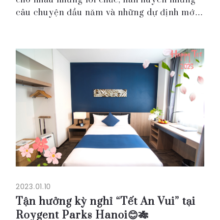
cho nhau những lời chúc, hàn huyên những
câu chuyện đầu năm và những dự định mới.
Mừng Tết Quý Mão 2023, hãy cùng những
người thân yêu lưu giữ khoảnh khắc đáng
nhớ bằng trải ...
2023.01.10
Tận hưởng kỳ nghỉ “Tết An Vui” tại
Roygent Parks Hanoi😊🎋