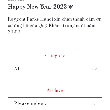
Happy New Year 2023 🎊
Roygent Parks Hanoi xin chân thành cảm ơn
sự ủng hộ của Quý Khách trong suốt năm
2022!
Gửi tới tất cả Quý khách lời Chúc Mừng Năm
Mới nồng nhiệt nhất!
Chúng tôi hy vọng Năm mới 2023 sẽ mang
Category
đến cho Quý khách cùng g...
All
Archive
Please select.