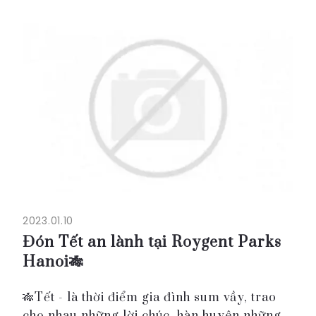
sushi cuộn rong biển. Thưởng thức sushi
cuộn "Eho-maki"...
2023.01.10
Đón Tết an lành tại Roygent Parks
Hanoi🎋
🎋Tết - là thời điểm gia đình sum vầy, trao