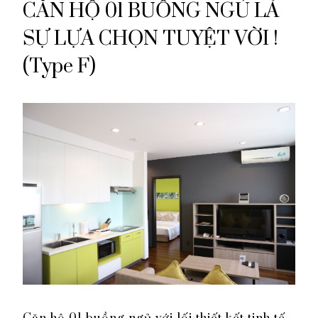
CĂN HỘ 01 BUỒNG NGỦ LÀ
SỰ LỰA CHỌN TUYỆT VỜI !
(Type F)