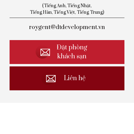
(Tiếng Anh, Tiếng Nhật,
Tiếng
Hàn, Tiếng Việt, Tiếng Trung)
roygent@dtdevelopment.vn
Đặt phòng
khách sạn
Liên hệ