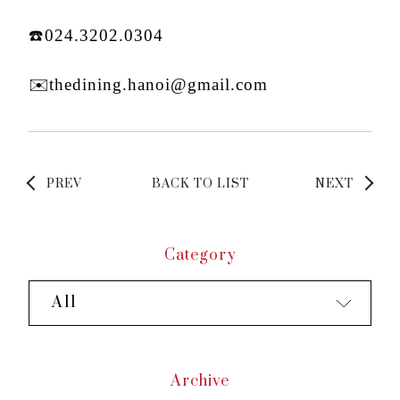
☎️024.3202.0304
✉️thedining.hanoi@gmail.com
PREV
BACK TO LIST
NEXT
Category
All
Archive