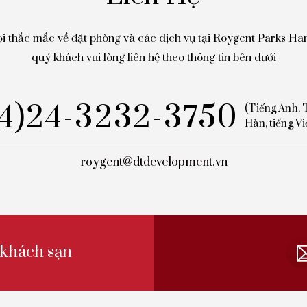
i thắc mắc về đặt phòng và các dịch vụ tại Roygent Parks Han
quý khách vui lòng liên hệ theo thông tin bên dưới
84)24-3232-3750
(Tiếng Anh, 
Hàn, tiếng Vi
roygent@dtdevelopment.vn
khách sạn