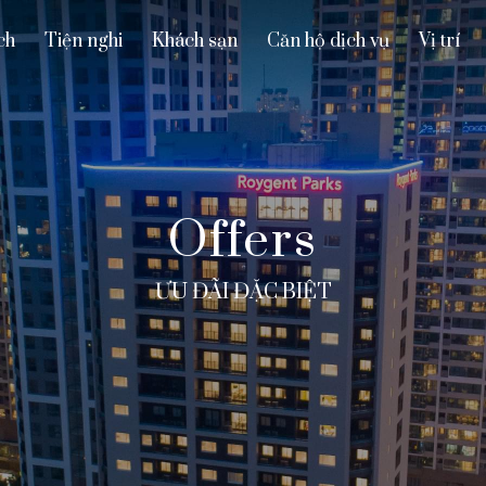
ch
Tiện nghi
Khách sạn
Căn hộ dịch vụ
Vị trí
Offers
ƯU ĐÃI ĐẶC BIỆT