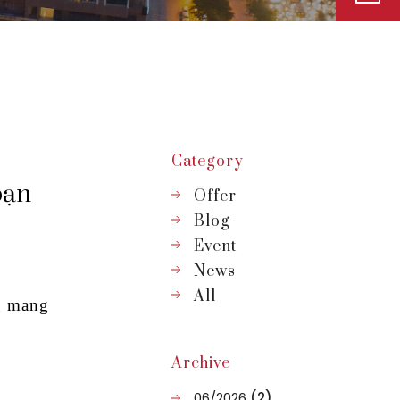
Category
bạn
Offer
Blog
Event
News
All
g mang
Archive
06/2026
(2)