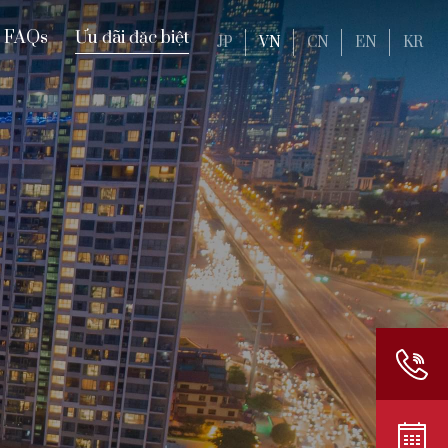
FAQs
Ưu đãi đặc biệt
JP
VN
CN
EN
KR