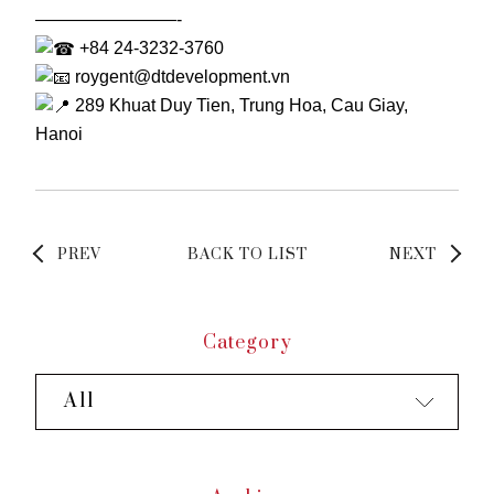
————————-
+84 24-3232-3760
roygent@dtdevelopment.vn
289 Khuat Duy Tien, Trung Hoa, Cau Giay,
Hanoi
PREV
BACK TO LIST
NEXT
Category
All