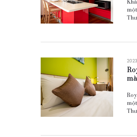
Khá
một
Thư
cùn
2023
Roy
mà
Roy
một
Thư
làm
của
Hít 