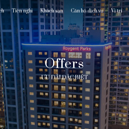
ch
Tiện nghi
Khách sạn
Căn hộ dịch vụ
Vị trí
Offers
ƯU ĐÃI ĐẶC BIỆT