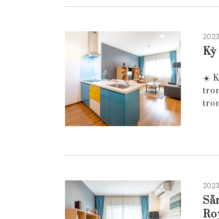
2023
Kỳ
☀️ 
tro
tro
cảm
2023
Sẵn
Ro