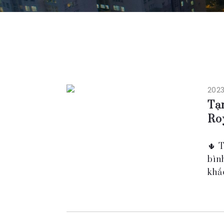
2023
Tạm
Ro
🌵 
bìn
khắ
tắm