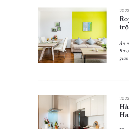
2023
Ro
trộ
𝐴̂̉𝑛 
𝑅𝑜𝑦𝑔
𝑔𝑖𝑎̃
2023
Hà
Ha