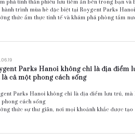
m phá tinh thần phiêu lưu tiềm ẩn bên trong bạn và 
 hành trình mùa hè đặc biệt tại Roygent Parks Hanoi
ởng thức ẩm thực tinh tế và khám phá phòng tắm n
g phòng xông hơi hiện đại , hãy đến ...
.06.19
gent Parks Hanoi không chỉ là địa điểm l
 là cả một phong cách sống
gent Parks Hanoi không chỉ là địa điểm lưu trú, mà 
 phong cách sống
ởng thức sự thư giãn, nơi mọi khoảnh khắc được tạo
 dịu các giác quan và khôi phục lại sự cân bằng bên
 bạn.
...