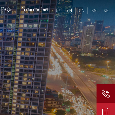
FAQs
Ưu đãi đặc biệt
JP
VN
CN
EN
KR