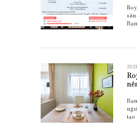
Roy
sân
Bạn
của
Tại
đến 
2023
Ro
nê
Bạn
ngư
tạo
hôn