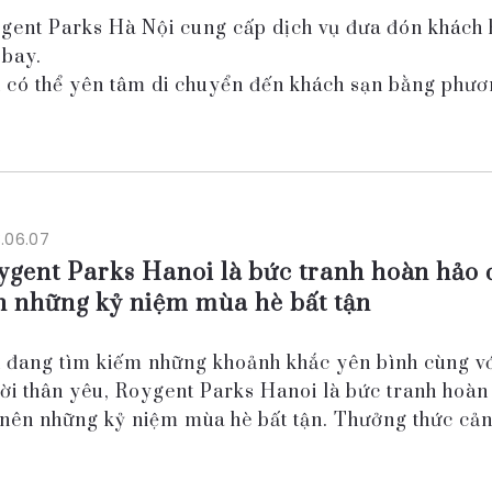
gent Parks Hà Nội cung cấp dịch vụ đưa đón khách 
 bay.
 có thể yên tâm di chuyển đến khách sạn bằng phươ
 chúng tôi.
 sân bay, chúng tôi sẽ sắp xếp bố trí tài xế đợi bạn ở
vớ...
.06.07
ygent Parks Hanoi là bức tranh hoàn hảo 
n những kỷ niệm mùa hè bất tận
 đang tìm kiếm những khoảnh khắc yên bình cùng v
ời thân yêu, Roygent Parks Hanoi là bức tranh hoàn
 nên những kỷ niệm mùa hè bất tận. Thưởng thức cả
 từ khung cửa sổ lãng mạn của chúng...