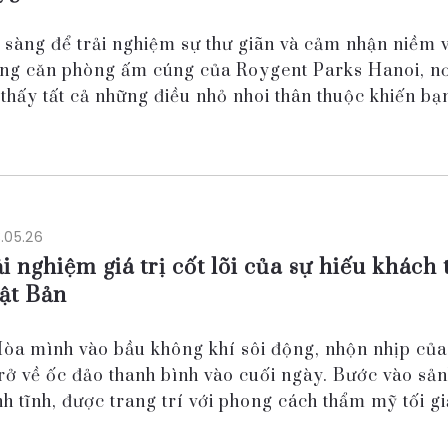
 sàng để trải nghiệm sự thư giãn và cảm nhận niềm v
ng căn phòng ấm cúng của Roygent Parks Hanoi, nơ
 thấy tất cả những điều nhỏ nhoi thân thuộc khiến b
y như đang ở nhà. Từ những chiếc...
.05.26
i nghiệm giá trị cốt lõi của sự hiếu khách 
ật Bản
Hòa mình vào bầu không khí sôi động, nhộn nhịp củ
trở về ốc đảo thanh bình vào cuối ngày. Bước vào sả
nh tĩnh, được trang trí với phong cách thẩm mỹ tối gi
ng nhã bằng sự khéo léo tinh tế củ...