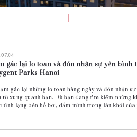
.07.04
 gác lại lo toan và đón nhận sự yên bình t
ygent Parks Hanoi
Tạm gác lại những lo toan hàng ngày và đón nhận sự
h từ xung quanh bạn. Dù bạn đang tìm kiếm những 
c tĩnh lặng bên hồ bơi, đắm mình trong làn khói của
 công cộng hay phòng xông hơi, hay chỉ đơ...