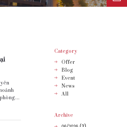
Category
ại
Offer
Blog
Event
 yên
News
khoảnh
All
 phòng
Archive
06/2026
(2)