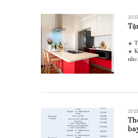
2023
Tậ
☀️ 
☀️ 
nhẹ
bạn
2023
Thô
ba