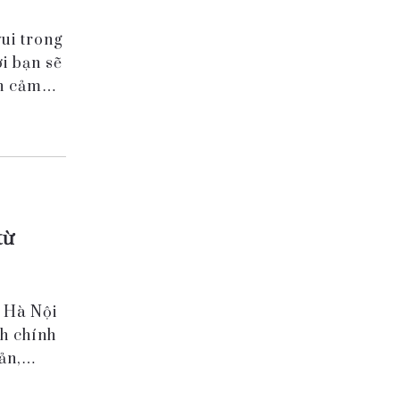
ui trong
i bạn sẽ
ạn cảm
từ
a Hà Nội
nh chính
ản,