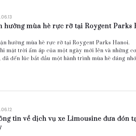
.06.13
n hưởng mùa hè rực rỡ tại Roygent Parks
Tận hưởng mùa hè rực rỡ tại Roygent Parks Hanoi.
Khi mặt trời ấm áp của một ngày mới lên và những c
, đã đến lúc bắt đầu một hành trình mùa hè đáng nh
 đang cân nhắc một kỳ nghỉ tại Hà Nội, Roy...
.06.12
ng tin về dịch vụ xe Limousine đưa đón tạ
y