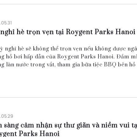
.05.31
 nghỉ hè trọn vẹn tại Roygent Parks Hanoi
Kỳ nghỉ hè sẽ không thể trọn vẹn nếu không được n
ng hồ bơi hấp dẫn của Roygent Parks Hanoi. Đắm m
ng làn nước trong vắt, tham gia bữa tiệc BBQ bên hồ 
 nhận mọi ưu phiền lặng lẽ trôi đi. Đội...
.05.29
 sàng cảm nhận sự thư giãn và niềm vui tạ
ygent Parks Hanoi