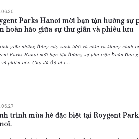
.06.30
ygent Parks Hanoi mời bạn tận hưởng sự 
n hoàn hảo giữa sự thư giãn và phiêu lưu
𝑖̀𝑛ℎ 𝑔𝑖𝑢̛̃𝑎 𝑛ℎ𝑢̛̃𝑛𝑔 ℎ𝑎̀𝑛𝑔 𝑐𝑎̂𝑦 𝑥𝑎𝑛ℎ 𝑡𝑢̛𝑜̛𝑖 𝑣𝑎̀ 𝑛ℎ𝑖̀𝑛 𝑟𝑎 𝑘ℎ𝑢𝑛𝑔 𝑐𝑎̉𝑛ℎ 𝑡𝑢𝑦𝑒
𝑒𝑛𝑡 𝑃𝑎𝑟𝑘𝑠 𝐻𝑎𝑛𝑜𝑖 𝑚𝑜̛̀𝑖 𝑏𝑎̣𝑛 𝑡𝑎̣̂𝑛 ℎ𝑢̛𝑜̛̉𝑛𝑔 𝑠𝑢̛̣ 𝑝ℎ𝑎 𝑡𝑟𝑜̣̂𝑛 ℎ𝑜𝑎̀𝑛 ℎ𝑎̉𝑜 𝑔𝑖𝑢
 𝑣𝑎̀ 𝑝ℎ𝑖𝑒̂𝑢 𝑙𝑢̛𝑢. 𝐶ℎ𝑜 𝑑𝑢̀ đ𝑜́ 𝑙𝑎̀ 𝑡...
.06.27
nh trình mùa hè đặc biệt tại Roygent Park
noi.