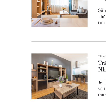
Sẵn
nhữ
tìm
thấ
2023
Trả
Nh
💝 
và 
tha
tra