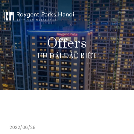
Offers
ƯU ĐÃI ĐẶC BIỆT
2022/06/28