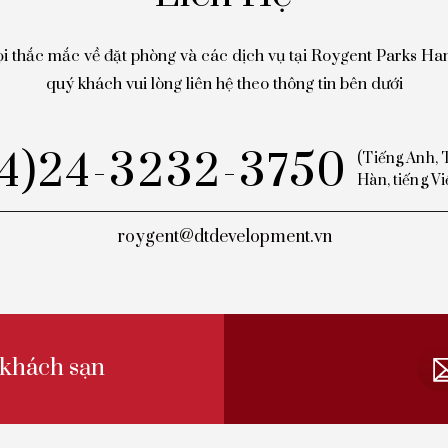
i thắc mắc về đặt phòng và các dịch vụ tại Roygent Parks Han
quý khách vui lòng liên hệ theo thông tin bên dưới
84)24-3232-3750
(Tiếng Anh, 
Hàn, tiếng Vi
roygent@dtdevelopment.vn
khách sạn