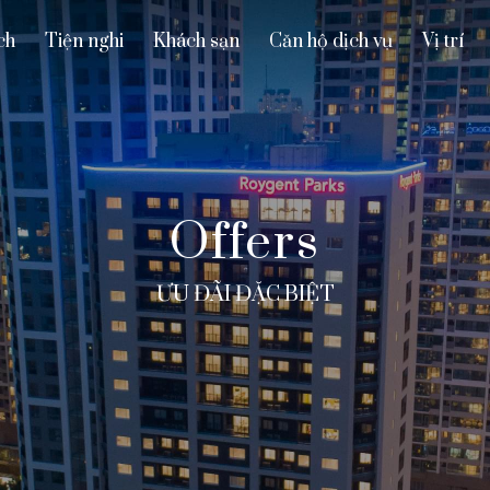
ch
Tiện nghi
Khách sạn
Căn hộ dịch vụ
Vị trí
Offers
ƯU ĐÃI ĐẶC BIỆT