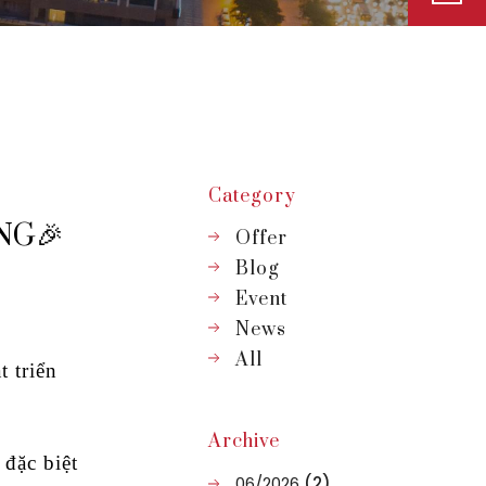
Category
NG🎉
Offer
Blog
Event
.
News
All
 triển
Archive
đặc biệt
06/2026
(2)