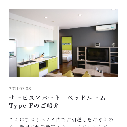
夏季限定3種類の冷やし麺（冷やしそうめん、
冷やし中華、冷やし蕎麦）始めます！
（※コロナウイルス感染症対策として、ハノ
イ市内の制限が解除されるまではテイクアウ
トのご利用のみとなります。）
また、8月23日よりTHE DININGオリジナル
月餅を販売開始いたします♪ぜひお手土産...
2021.07.08
サービスアパート 1ベッドルーム
Type Fのご紹介
こんにちは！ハノイ内でお引越しをお考えの
方、新規ご赴任予定の方、ロイジェントパー