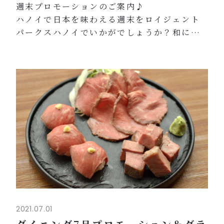
週末プロモーションのご案内♪
ハノイで日本を味わえる週末をロイジェント
パークスハノイでいかがでしょうか？和にこ
だわった空間・インテリアでリラックスいた
だけるご滞在を演出いたします。
広々とした純和風の大浴場で身体を癒し、気
分をリフレッシュしてみてはいかがでしょう
か？
日本人シェフが常駐する2階レストランTHE
DININGにて本格和食料理をお楽しみくださ
いませ。
最上階24階にはフィットネスジム、パーティ
ルーム、...
2021.07.01