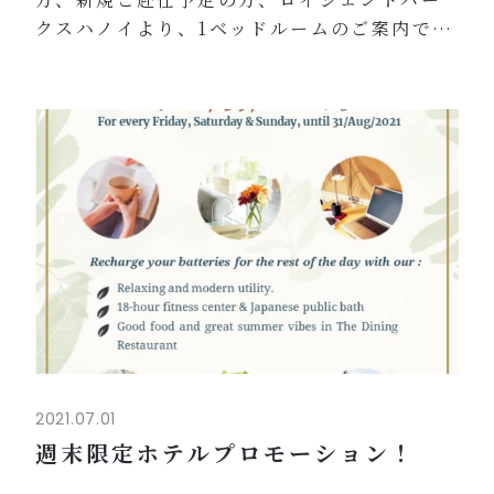
クスハノイより、1ベッドルームのご案内です
＾＾
日系サービスアパートで快適ハノイ生活はい
かがでしょうか？♪大人気の1ベッドルーム、
残りわずかとなっております！
◆お部屋の大きさ：Type F 65.9㎡
◆おすすめポイント
団欒できるリビング＆ゆったり休めるベッド
ルーム
&...
2021.07.01
週末限定ホテルプロモーション！