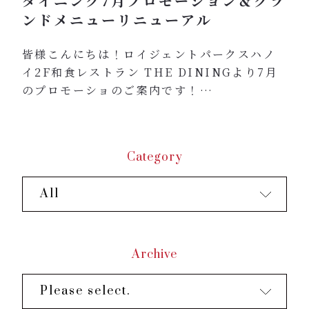
ダイニング7月プロモーション＆グラ
ンドメニューリニューアル
皆様こんにちは！ロイジェントパークスハノ
イ2F和食レストラン THE DININGより7月
のプロモーショのご案内です！
オープン3周年を迎えるにあたり、グランドメ
ニューをリニューアルいたします♪
数量限定自家製ローストビーフ、牛タン、韓
Category
国料理などが新たに登場いたします！大人気
自家製麺のラーメンも定番メニューに仲間入
All
りいたしました！
インスタグラムにてお得な情報をアップして
おりますので、是非いいね！とチェックをお
願いいた...
Archive
Please select.