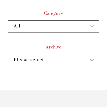
がでしょうか？
さらに、ノイバイ国際空港から車で約30分！
Category
豊富なお部屋タイプとプランをご用意してお
待ちしております。
All
🌻ご出張者向け：Smart Package
1,900,000VND～
🌻朝食付きプラン：Easy Package
1,700,000V...
Archive
Please select.