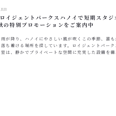
11.11
 ロイジェントパークスハノイで短期スタジ
 秋の特別プロモーションをご案内中
の雨が降り、ハノイにやさしい風が吹くこの季節、誰も
く落ち着ける場所を探しています。ロイジェントパーク
客室は、静かでプライベートな空間に充実した設備を備
くつろげる住まいです。お茶を飲みながら、窓の外の雨
ける穏やかな時間をお過ごしください。
の11月、スタジオプロモーションでは魅力的な短期契
用意しています：
 月額料金の特別割引 – 無理なく節約しながら快適な滞
..