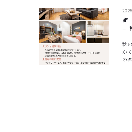
...
2025.

–
秋
か
の
ら
傾
こ
ご
💰
🎁 .