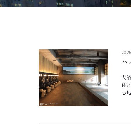
2025
ハ
大
体
心
く
る
ロ
囲
身