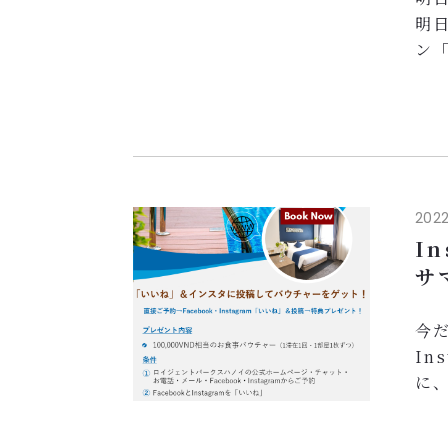
明
ン
「
は
ロ
り
美
会に
2022
I
サ
今
In
に、
在1
お