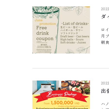
病院
2022
ダ
ロイ
月
朝
て
グ
メ
ドリ
1枚
2022
出
ハ