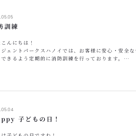
した。
日は、観光局の推薦によりロイジェントパークスハノイ
.05.05
けていただき、PRさせていた...
防訓練
様こんにちは！
イジェントパークスハノイでは、お客様に安心・安全な
供できるよう定期的に消防訓練を行っております。
般、4月26日（火）の午前中、弊社社員及び関係者によ
を実施致しました。当日は、座学を行った後、実際に出
た自動火災報知機の鳴動、消火活動、避難誘導、逃げ遅
、消火器具の動作確認、人命救助の訓練などを行い、非
な対応ができるかを確認し合いました。
.05.04
appy 子どもの日！
日は子どもの日ですね！