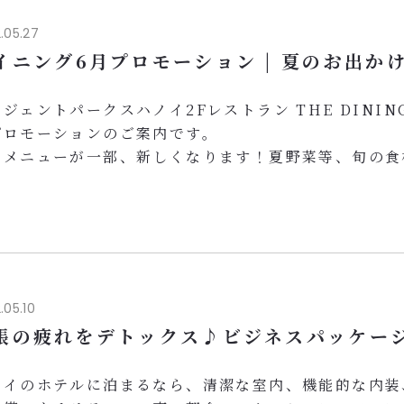
...
.05.27
イニング6月プロモーション | 夏のお出か
ジェントパークスハノイ2Fレストラン THE DININ
プロモーションのご案内です。
食メニューが一部、新しくなります！夏野菜等、旬の食
ご用意いたします。
ランドメニューも、以前ご好評いただいた天ぷらや、牛
ニュー等を取り入れリニューアルいたします。
ンクチケットプレゼント：250,000vndご利用毎に
、1,000,000vndで5枚チケットを差上げます！アルコー
.05.10
張の疲れをデトックス♪ビジネスパッケー
ノイのホテルに泊まるなら、清潔な室内、機能的な内装