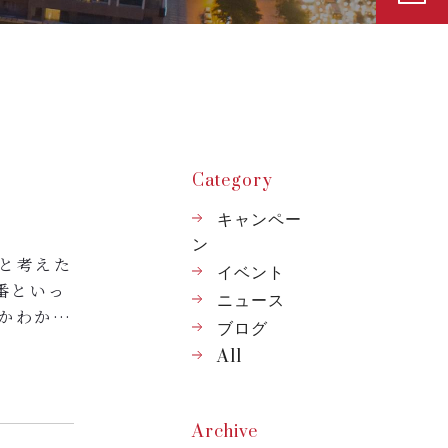
Category
キャンペー
ン
と考えた
イベント
番といっ
ニュース
かわから
ブログ
は無いの
All
えられま
た、病
Archive