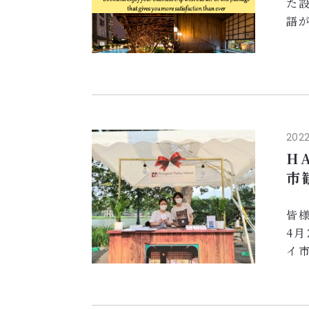
た
語
ね
感
ロ
の
０
し..
2022
HA
市
皆
4
イ
加
ら
す