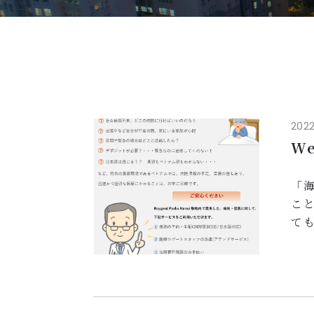
2022
W
「
こ
て
な
で
す
こ
気