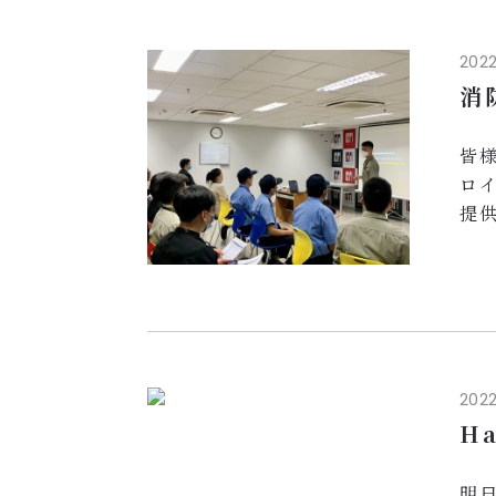
ま
当
2022
を設
消
皆
ロ
提
先
練
し
索
速
...
2022
H
明