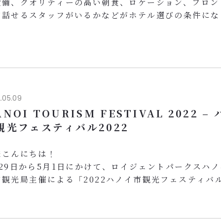
設備、クオリティーの高い朝食、ロケーション、フロン
が話せるスタッフがいるかなどがホテル選びの条件にな
？ ロイジェントパークスハノイで快適ホテルライフを
ください。
イジェントパークスハノイは、ノイバイ国際空港から車
ところにあり、大和ハウスグループが所有・運営する日
％の施設です。落ち着いた雰囲気でお客様をやさしくお
.
.05.09
NOI TOURISM FESTIVAL 2022 –
観光フェスティバル2022
様こんにちは！
月29日から5月1日にかけて、ロイジェントパークスハ
市観光局主催による「2022ハノイ市観光フェスティバ
しました。ホアンキエム湖周辺におよそ100の出展ブー
れ、伝統の職業村のセット、バーチャルツアー、昔の市
るなど、数々のハノイ市内の美しい観光スポットが紹介