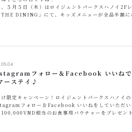
日、５月５日（木）はロイジェントパークスハノイ2F
「THE DINING」にて、キッズメニューが全品半額に
KIDS DAY」を開催致します。キッズメニューご注文
もれなくアイスクリーム１スクープをサービス♪
イジェントパークスハノイは全てのお子様の健やかな成
しています。
味しい食事を召し上がっていただき、元気に笑顔に！ぜ
、ご家族やお友達同士...
.05.04
nstagramフォロー＆Facebook いいね
マーステイ♪
だけ限定キャンペーン！ロイジェントパークスハノイの
stagramフォロー＆Facebook いいねをしていただ
100,000VND相当のお食事用バウチャーをプレゼント
回・1部屋1枚ずつ）
食事券は和食レストランTHE DININGやバーにてご