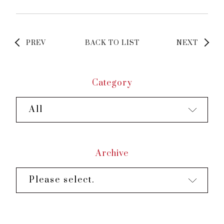
PREV
BACK TO LIST
NEXT
Category
All
Archive
Please select.