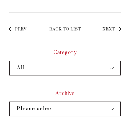
PREV
BACK TO LIST
NEXT
Category
All
Archive
Please select.