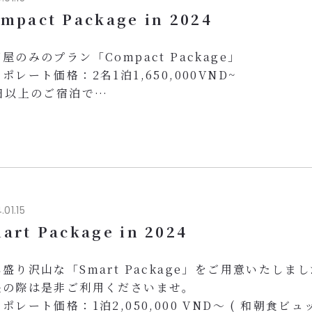
500,000VND相当のお食事用バウチャー付き
mpact Package in 2024
なご滞...
屋のみのプラン「Compact Package」
ポレート価格：2名1泊1,650,000VND~
0日以上のご宿泊で
宿泊料金２０％引き
500,000 VND相当のお食事用バウチャー付き
客様の快適なご滞在をサポートいたします。
落ち着きのある客室
無料Wi-Fi完備
 最上階ジムでリフレッシュ
.01.15
 本格的和風大浴場、サウナ付き
art Package in 2024
泊期間：2024年1月1日～6月30日 ...
盛り沢山な「Smart Package」をご用意いたしまし
張の際は是非ご利用くださいませ。
ポレート価格：1泊2,050,000 VND～ ( 和朝食ビュ