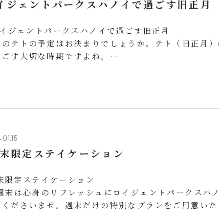
イジェントパークスハノイで過ごす旧正月
イジェントパークスハノイで過ごす旧正月
年のテトの予定はお決まりでしょうか。テト（旧正月）
過ごす大切な時期ですよね。
家族の皆様とお過ごしいただけるテト限定の宿泊プラン
たしました。
 ご料金：一泊1,650,000VND～（サービス料・VAT
朝食ビュッフェ
0,000VND相当のお食事用バウチャー1枚付き
ッキーギフト抽選
.01.15
的和風大浴...
末限定ステイケーション
末限定ステイケーション
 週末は心身のリフレッシュにロイジェントパークスハ
しくださいませ。週末だけの特別なプランをご用意いた
。