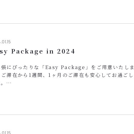
泊一名1,750,000VND～（VAT・サービス料込み）
朝食ビュッフェ
格的和風大浴場でリラックス
上階ジムでトレーニング
曜日～日曜日の宿泊に適用
.01.15
様のご来館をスタッフ一同心よりお待ち申し上げてお
sy Package in 2024
張にぴったりな「Easy Package」をご用意いたし
のご滞在から1週間、1ヶ月のご滞在も安心してお過ご
す。
ポレート価格：1泊1,850,000VND～ (和朝食ビュ
ドリンク・スナック付)
以上のご滞在:
 ランドリー無料一日３着まで
日以上のご滞在:
1泊あたり200,000VND引き
.01.15