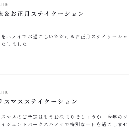
イジェントパークスハノイ
11.16
配人 根岸 康彦
末＆お正月ステイケーション
年をハノイでお過ごしいただけるお正月ステイケーショ
いたしました！
雑煮含む和朝食ビュッフェ（1月1日～3日）
0,000VND相当のお食事用バウチャー（1滞在につき1
格的和風大浴場、サウナ付き
らにニューイヤーステイケーションの特典として
以上のご宿泊で、ご一泊あたり200,000VND引き！
イジェントパークスハノイで素敵なお正月をお過ごしく
11.16
。
リスマスステイケーション
...
リスマスのご予定はもうお決まりでしょうか。今年のク
ロイジェントパークスハノイで特別な一日を過ごしませ