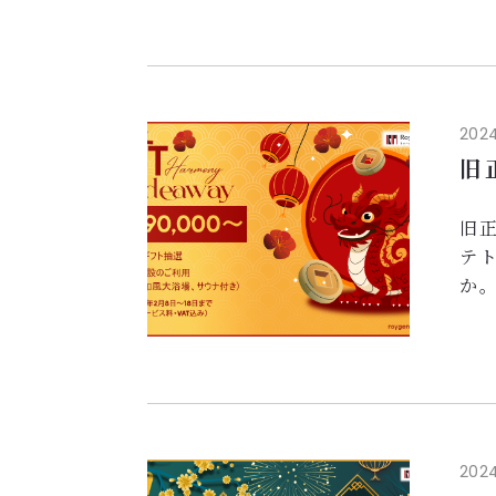
和
本
最
金曜

2024
さ
旧
🔥
旧
テ
か
🎊
付き
落
2
り
本
2024
🎊