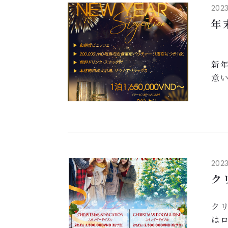
ロ
2023.
支
年
新
意
お
20
本
さ
3泊
ロ
2023.
せ
ク
ご宿
ク
は