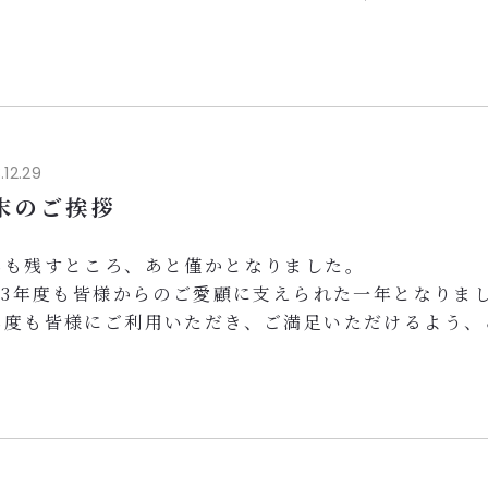
ッケージ内容:
チェックアウト後の大浴場利用可能（18:30～24:00
．ランドリー無料一日3着まで
．11時アーリーチェックイン
空港送迎特別料金：片道550,000VND（月～土：8時
まで）
.12.29
泊以上...
末のご挨拶
年も残すところ、あと僅かとなりました。
023年度も皆様からのご愛顧に支えられた一年となりま
年度も皆様にご利用いただき、ご満足いただけるよう、
ムハノイの地で、スタッフ一同努力してまいりますので
わらぬご愛顧を賜りますよう、お願い申し上げます。来
とりまして輝かしい年となりますこと、心よりお祈り申
。