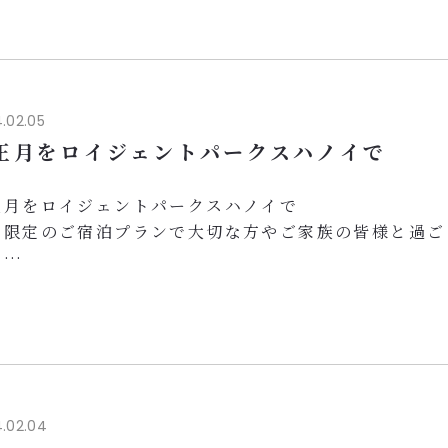
朝食ビュッフェ
格的和風大浴場、サウナ付き
上階ジムでリフレッシュ
日から日曜日の宿泊に適用（2024年12月31日まで）
 ご夫婦や、恋人、ご友人の方と素敵なひとときをお過
.02.05
いませ。
正月をロイジェントパークスハノイで
 思い出に残るご滞...
正月をロイジェントパークスハノイで
ト限定のご宿泊プランで大切な方やご家族の皆様と過ご
。
 ご料金：2名1泊（朝食なし）990,000 VND～／1名
）1,150,000 VND～
ち着きのあるお部屋でリラックス
階レストランで日本食を堪能（テト特別メニューでのご
ます）
格的和風大浴場、サウナでリフレッシュ
.02.04
 テト限定プランの特典として