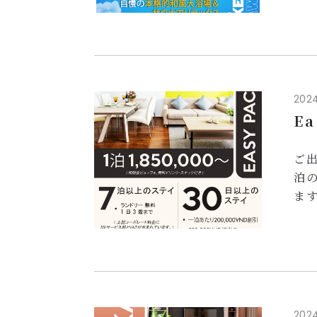
ご一
和
本
最
金
2024
皆
Ea
...
ご出
泊
ま
コー
料
7泊
-
30
- 
2024