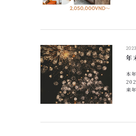
パ
１．
２
３
４．
時
2023
3連
年
本
2
来
ナ
変
に
す