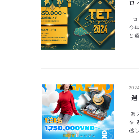
ロ
...
ロ
今
と
ご
い
🔥
和
20
ラ
2024
本格
週
週

越
た