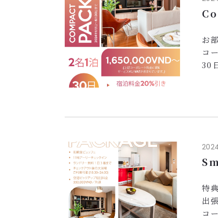
- 
Co
快適
お部
コー
3
• 
• 
お
• 
• 
•
2024
•
Sm
ご宿
特典
出
コー