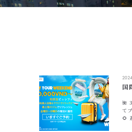
2024
国

て
🌻
す